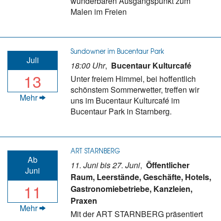
wunderbaren Ausgangspunkt zum
Malen im Freien
Sundowner im Bucentaur Park
Juli
18:00 Uhr
,
Bucentaur Kulturcafé
13
Unter freiem Himmel, bei hoffentlich
schönstem Sommerwetter, treffen wir
Mehr
uns im Bucentaur Kulturcafé im
Bucentaur Park in Starnberg.
ART STARNBERG
Ab
11. Juni bis 27. Juni
,
Öffentlicher
Juni
Raum, Leerstände, Geschäfte, Hotels,
11
Gastronomiebetriebe, Kanzleien,
Praxen
Mehr
Mit der ART STARNBERG präsentiert