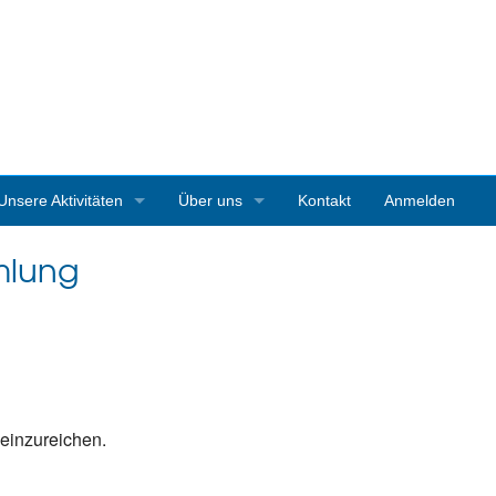
Unsere Aktivitäten
Über uns
Kontakt
Anmelden
3D-Ausstellungen
Vereinsgeschichte
mlung
Art Starnberg
Mitgliedschaft
Pleinair-Malen Bernrieder Park
Vereinssatzung
Pleinair-Malwoche Werner Maier
Pressestimmen
 einzureichen.
Instagramparcour