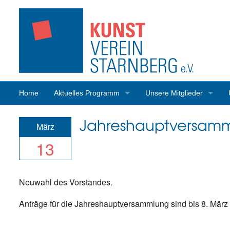
Home
Aktuelles Programm
Unsere Mitglieder
Programmrückblick
Mitgliederaktivitäten
Jahreshauptversam
März
13
Neuwahl des Vorstandes.
Anträge für die Jahreshauptversammlung sind bis 8. März