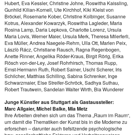
Hubert, Eva Kessler, Christine Johne, Roswitha Kaissling,
Gunhild Kilian-Kornell, Ute Kirchhof, Kiki Kleist von
Bröckel, Rosemarie Kober, Christine Kolbinger, Susanne
Kotrus, Alexander Kowarzyk, Roswitha Lagleder, Maria
Rosina Lamp, Daria Lepkova, Charlotte Lorenz, Ursula
Maria Lovis, Werner Maier, Ursula Merk, Theresa Milerferli,
Eva Müller, Andrea Naegele-Rehm, Ulla Ott, Marlen Peix,
Lászlò Rácz, Christiane Rausch, Ragna Regenbogen,
Anette Rinner, Angelika Röder-Kraus, Birgit Rörig, Erika
Rösch von-der-Ley, Josef Rohrhirsch, Thomas Rupp,
Ernst-Hermann Ruth, Robert Sainer, Uschi Scherer, Iris
Schilcher, Matthias Schilling, Sabina Schrenker, Inge
Schwarzmaier, Else Streifer-Schröck, Sadhya Suthau,
Robert Trautwein, Sandelan Walter Wirth, Bia Wunderer
Junge Künstler aus Stuttgart als Gastaussteller:
Marc Allgaier, Michel Balke, Mia Metz
Ihre Arbeiten drehen sich um das Thema „Raum im Raum“,
um damit die Thematiken der Kunst bis in die Moderne zu
erforschen – darunter auch tiefsitzende psychologische