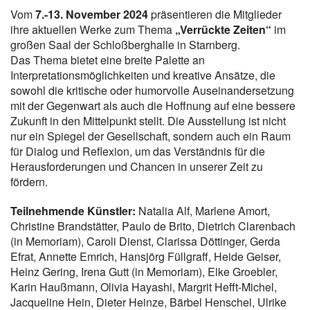
Vom
7.-13. November 2024
präsentieren die Mitglieder
ihre aktuellen Werke zum Thema
„Verrückte Zeiten“
im
großen Saal der Schloßberghalle in Starnberg.
Das Thema bietet eine breite Palette an
Interpretationsmöglichkeiten und kreative Ansätze, die
sowohl die kritische oder humorvolle Auseinandersetzung
mit der Gegenwart als auch die Hoffnung auf eine bessere
Zukunft in den Mittelpunkt stellt. Die Ausstellung ist nicht
nur ein Spiegel der Gesellschaft, sondern auch ein Raum
für Dialog und Reflexion, um das Verständnis für die
Herausforderungen und Chancen in unserer Zeit zu
fördern.
Teilnehmende Künstler:
Natalia Alf, Marlene Amort,
Christine Brandstätter, Paulo de Brito, Dietrich Clarenbach
(in Memoriam), Caroli Dienst, Clarissa Döttinger, Gerda
Efrat, Annette Emrich, Hansjörg Füllgraff, Heide Geiser,
Heinz Gering, Irena Gutt (in Memoriam), Elke Groebler,
Karin Haußmann, Olivia Hayashi, Margrit Hefft-Michel,
Jacqueline Hein, Dieter Heinze, Bärbel Henschel, Ulrike