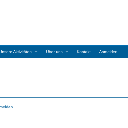
Unsere Aktivitäten
Über uns
Kontakt
Anmelden
3D-Ausstellungen
Vereinsgeschichte
Art Starnberg
Mitgliedschaft
Pleinair-Malen Bernrieder Park
Vereinssatzung
Pleinair-Malwoche Werner Maier
Pressestimmen
melden
Instagramparcour