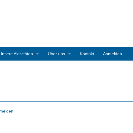
Unsere Aktivitäten
Über uns
Kontakt
Anmelden
3D-Ausstellungen
Vereinsgeschichte
Art Starnberg
Mitgliedschaft
Pleinair-Malen Bernrieder Park
Vereinssatzung
Pleinair-Malwoche Werner Maier
Pressestimmen
melden
Instagramparcour