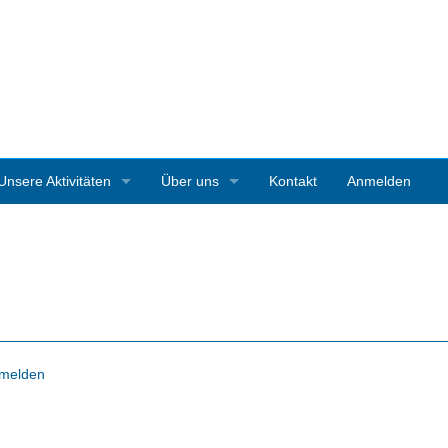
Unsere Aktivitäten
Über uns
Kontakt
Anmelden
3D-Ausstellungen
Vereinsgeschichte
Art Starnberg
Mitgliedschaft
Pleinair-Malen Bernrieder Park
Vereinssatzung
Pleinair-Malwoche Werner Maier
Pressestimmen
melden
Instagramparcour