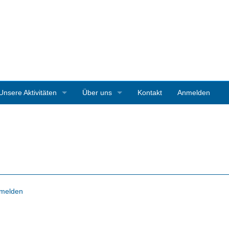
Unsere Aktivitäten
Über uns
Kontakt
Anmelden
3D-Ausstellungen
Vereinsgeschichte
Art Starnberg
Mitgliedschaft
Pleinair-Malen Bernrieder Park
Vereinssatzung
Pleinair-Malwoche Werner Maier
Pressestimmen
melden
Instagramparcour