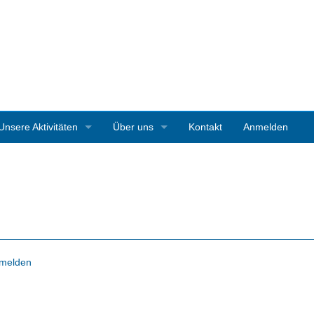
Unsere Aktivitäten
Über uns
Kontakt
Anmelden
3D-Ausstellungen
Vereinsgeschichte
Art Starnberg
Mitgliedschaft
Pleinair-Malen Bernrieder Park
Vereinssatzung
Pleinair-Malwoche Werner Maier
Pressestimmen
melden
Instagramparcour