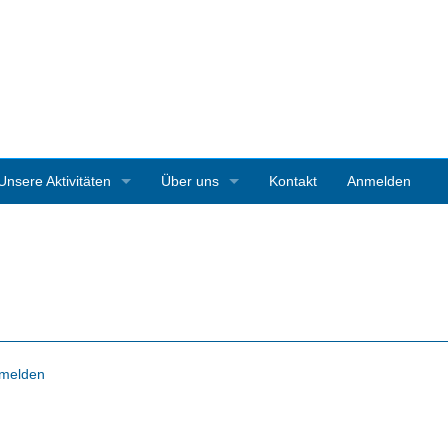
Unsere Aktivitäten
Über uns
Kontakt
Anmelden
3D-Ausstellungen
Vereinsgeschichte
Art Starnberg
Mitgliedschaft
Pleinair-Malen Bernrieder Park
Vereinssatzung
Pleinair-Malwoche Werner Maier
Pressestimmen
melden
Instagramparcour