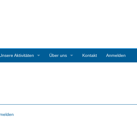
Unsere Aktivitäten
Über uns
Kontakt
Anmelden
3D-Ausstellungen
Vereinsgeschichte
Art Starnberg
Mitgliedschaft
Pleinair-Malen Bernrieder Park
Vereinssatzung
Pleinair-Malwoche Werner Maier
Pressestimmen
melden
Instagramparcour