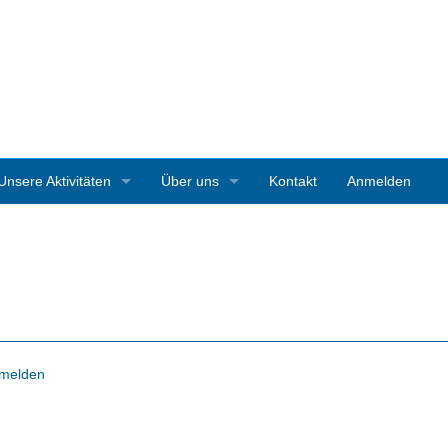
Unsere Aktivitäten
Über uns
Kontakt
Anmelden
3D-Ausstellungen
Vereinsgeschichte
Art Starnberg
Mitgliedschaft
Pleinair-Malen Bernrieder Park
Vereinssatzung
Pleinair-Malwoche Werner Maier
Pressestimmen
melden
Instagramparcour