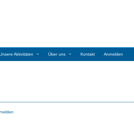
Unsere Aktivitäten
Über uns
Kontakt
Anmelden
3D-Ausstellungen
Vereinsgeschichte
Art Starnberg
Mitgliedschaft
Pleinair-Malen Bernrieder Park
Vereinssatzung
Pleinair-Malwoche Werner Maier
Pressestimmen
melden
Instagramparcour