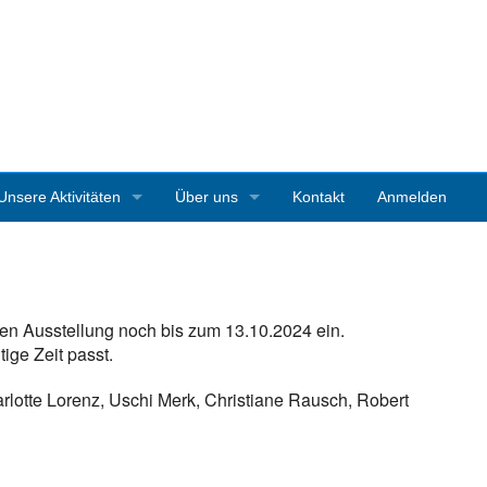
Unsere Aktivitäten
Über uns
Kontakt
Anmelden
3D-Ausstellungen
Vereinsgeschichte
Art Starnberg
Mitgliedschaft
uen Ausstellung noch bis zum 13.10.2024 ein.
Pleinair-Malen Bernrieder Park
Vereinssatzung
ige Zeit passt.
Pleinair-Malwoche Werner Maier
Pressestimmen
harlotte Lorenz, Uschi Merk, Christiane Rausch, Robert
Instagramparcour