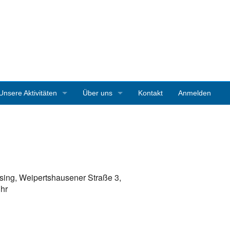
Unsere Aktivitäten
Über uns
Kontakt
Anmelden
3D-Ausstellungen
Vereinsgeschichte
Art Starnberg
Mitgliedschaft
Pleinair-Malen Bernrieder Park
Vereinssatzung
sing, Weipertshausener Straße 3,
Pleinair-Malwoche Werner Maier
Pressestimmen
Uhr
Instagramparcour