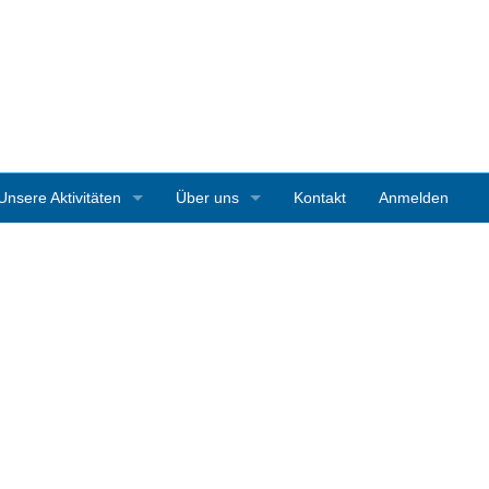
Unsere Aktivitäten
Über uns
Kontakt
Anmelden
3D-Ausstellungen
Vereinsgeschichte
Art Starnberg
Mitgliedschaft
Pleinair-Malen Bernrieder Park
Vereinssatzung
Pleinair-Malwoche Werner Maier
Pressestimmen
Instagramparcour