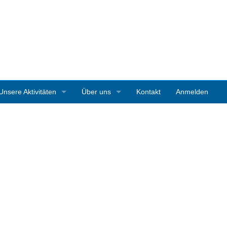
Unsere Aktivitäten
Über uns
Kontakt
Anmelden
3D-Ausstellungen
Vereinsgeschichte
Art Starnberg
Mitgliedschaft
Pleinair-Malen Bernrieder Park
Vereinssatzung
Pleinair-Malwoche Werner Maier
Pressestimmen
Instagramparcour